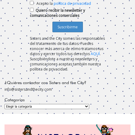
Acepto la
política de privacidad
Quiero recibir la newsletter y
comunicaciones comerciales
Sisters and the City somos las responsables
del tratamiento de tus datos. Puedes
conocer más acerca de cómo tratamos tus
datos y ejercer todos tus derechos
AQUÍ
.
Suscribiéndote a nuestras newsletters y
comunicaciones aceptas también nuestra
política de privacidad.
¿Quiéres contactar con Sisters and the City?
info@sistersandthecity.com
Categorías
Categorías