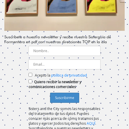
Suscríbete a nuestra newsletter y recibe nuestra Sisterguía de
Formentera en pdf con nuestras direcciones TOP en la isla
Acepto la
política de privacidad
Quiero recibir la newsletter y
comunicaciones comerciales
Sisters and the City somos las responsables
del tratamiento de tus datos. Puedes
conocer más acerca de cómo tratamos tus
datos y ejercer todos tus derechos
AQUÍ
.
Suscribiéndote a nuestras newsletters y