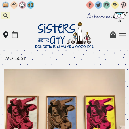
Skip
to
content
Contáctanos
IMG_5061