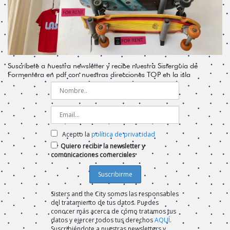
Suscríbete a nuestra newsletter y recibe nuestra Sisterguía de
Formentera en pdf con nuestras direcciones TOP en la isla
Acepto la
política de privacidad
Quiero recibir la newsletter y
comunicaciones comerciales
Sisters and the City somos las responsables
del tratamiento de tus datos. Puedes
conocer más acerca de cómo tratamos tus
datos y ejercer todos tus derechos
AQUÍ
.
Suscribiéndote a nuestras newsletters y