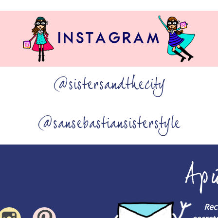
@sistersandthecity
@sansebastiansisterstyle
Ap
Rec