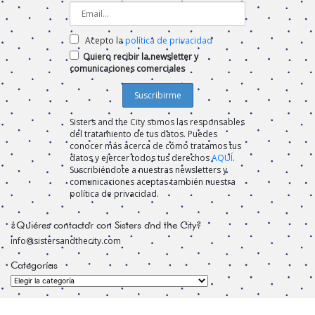
Acepto la
política de privacidad
Quiero recibir la newsletter y
comunicaciones comerciales
Sisters and the City somos las responsables
del tratamiento de tus datos. Puedes
conocer más acerca de cómo tratamos tus
datos y ejercer todos tus derechos
AQUÍ
.
Suscribiéndote a nuestras newsletters y
comunicaciones aceptas también nuestra
política de privacidad.
¿Quiéres contactar con Sisters and the City?
info@sistersandthecity.com
Categorías
Categorías