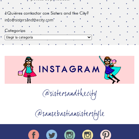
¿Quiéres contactar con Sisters and the City?
info@sistersandthecity.com
Categorías
Categorías
@sistersandthecity
@sansebastiansisterstyle