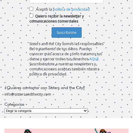
Acepto la
política de privacidad
Quiero recibir la newsletter y
comunicaciones comerciales
Sisters and the City somos las responsables
del tratamiento de tus datos. Puedes
conocer más acerca de cómo tratamos tus
datos y ejercer todos tus derechos
AQUÍ
.
Suscribiéndote a nuestras newsletters y
comunicaciones aceptas también nuestra
política de privacidad.
¿Quiéres contactar con Sisters and the City?
info@sistersandthecity.com
Categorías
Categorías