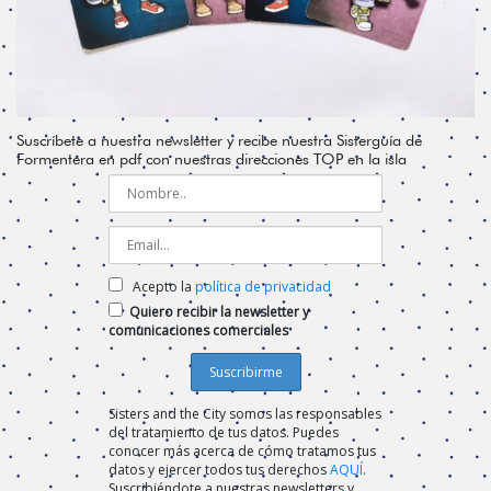
Suscríbete a nuestra newsletter y recibe nuestra Sisterguía de
Formentera en pdf con nuestras direcciones TOP en la isla
Acepto la
política de privacidad
Quiero recibir la newsletter y
comunicaciones comerciales
Sisters and the City somos las responsables
del tratamiento de tus datos. Puedes
conocer más acerca de cómo tratamos tus
datos y ejercer todos tus derechos
AQUÍ
.
Suscribiéndote a nuestras newsletters y