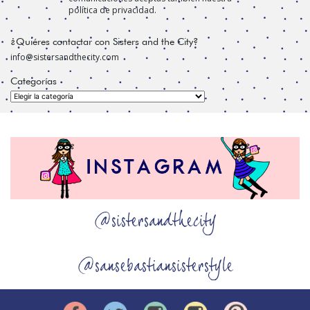
política de privacidad.
¿Quiéres contactar con Sisters and the City?
info@sistersandthecity.com
Categorías
Categorías
@sistersandthecity
@sansebastiansisterstyle