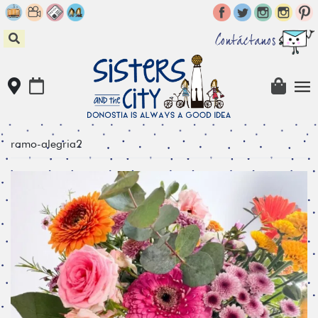
Skip
to
content
Contáctanos
ramo-alegria2