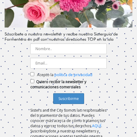
Suscríbete a nuestra newsletter y recibe nuestra Sisterguía de
Formentera en pdf con nuestras direcciones TOP en la isla
Acepto la
política de privacidad
Quiero recibir la newsletter y
comunicaciones comerciales
Sisters and the City somos las responsables
del tratamiento de tus datos. Puedes
conocer más acerca de cómo tratamos tus
datos y ejercer todos tus derechos
AQUÍ
.
Suscribiéndote a nuestras newsletters y
comunicaciones aceptas también nuestra