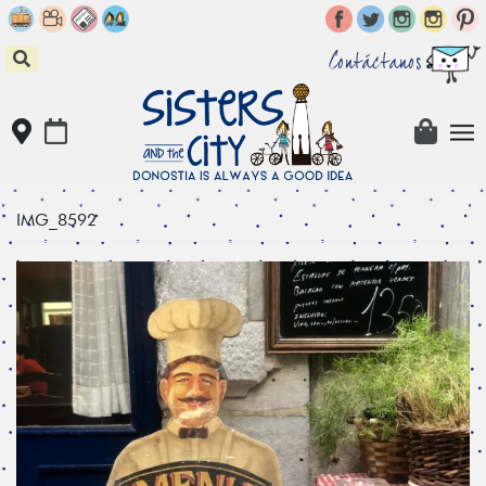
Skip
to
content
Contáctanos
IMG_8592