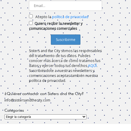
Acepto la
política de privacidad
Quiero recibir la newsletter y
comunicaciones comerciales
Sisters and the City somos las responsables
del tratamiento de tus datos. Puedes
conocer más acerca de cómo tratamos tus
datos y ejercer todos tus derechos
AQUÍ
.
Suscribiéndote a nuestras newsletters y
comunicaciones aceptas también nuestra
política de privacidad.
¿Quiéres contactar con Sisters and the City?
info@sistersandthecity.com
Categorías
Categorías