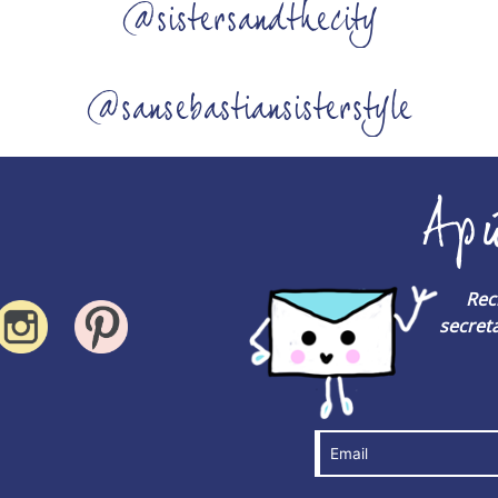
@sistersandthecity
@sansebastiansisterstyle
Ap
Rec
secreta