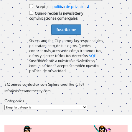
Acepto la
política de privacidad
Quiero recibir la newsletter y
comunicaciones comerciales
Sisters and the City somos las responsables
del tratamiento de tus datos. Puedes
conocer más acerca de cómo tratamos tus
datos y ejercer todos tus derechos
AQUÍ
.
Suscribiéndote a nuestras newsletters y
comunicaciones aceptas también nuestra
política de privacidad.
¿Quiéres contactar con Sisters and the City?
info@sistersandthecity.com
Categorías
Categorías