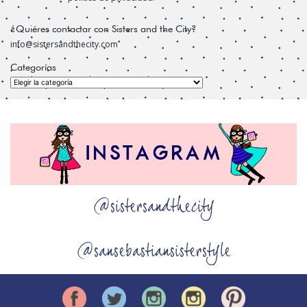
¿Quiéres contactar con Sisters and the City?
info@sistersandthecity.com
Categorías
Categorías
@sistersandthecity
@sansebastiansisterstyle