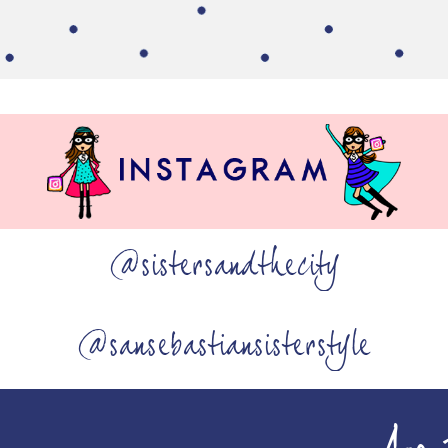
@sistersandthecity
@sansebastiansisterstyle