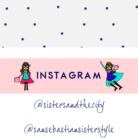
@sistersandthecity
@sansebastiansisterstyle