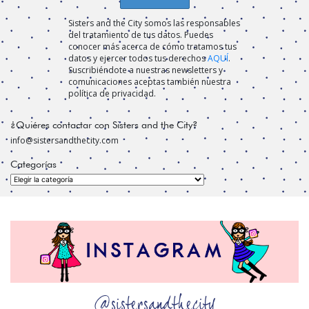
Sisters and the City somos las responsables
del tratamiento de tus datos. Puedes
conocer más acerca de cómo tratamos tus
datos y ejercer todos tus derechos
AQUÍ
.
Suscribiéndote a nuestras newsletters y
comunicaciones aceptas también nuestra
política de privacidad.
¿Quiéres contactar con Sisters and the City?
info@sistersandthecity.com
Categorías
Categorías
@sistersandthecity