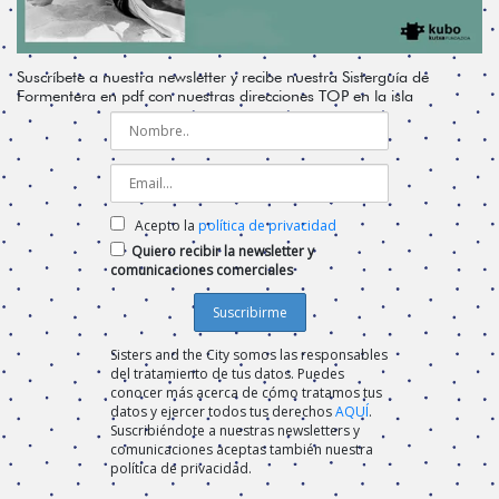
Suscríbete a nuestra newsletter y recibe nuestra Sisterguía de
Formentera en pdf con nuestras direcciones TOP en la isla
Acepto la
política de privacidad
Quiero recibir la newsletter y
comunicaciones comerciales
Sisters and the City somos las responsables
del tratamiento de tus datos. Puedes
conocer más acerca de cómo tratamos tus
datos y ejercer todos tus derechos
AQUÍ
.
Suscribiéndote a nuestras newsletters y
comunicaciones aceptas también nuestra
política de privacidad.