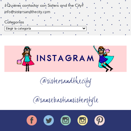
¿Quiéres contactar con Sisters and the City?
info@sistersandthecity.com
Categorías
Categorías
@sistersandthecity
@sansebastiansisterstyle