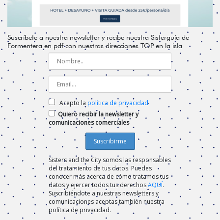
Suscríbete a nuestra newsletter y recibe nuestra Sisterguía de
Formentera en pdf con nuestras direcciones TOP en la isla
Acepto la
política de privacidad
Quiero recibir la newsletter y
comunicaciones comerciales
Sisters and the City somos las responsables
del tratamiento de tus datos. Puedes
conocer más acerca de cómo tratamos tus
datos y ejercer todos tus derechos
AQUÍ
.
Suscribiéndote a nuestras newsletters y
comunicaciones aceptas también nuestra
política de privacidad.