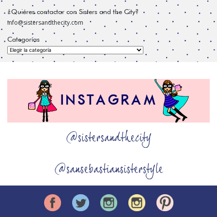
¿Quiéres contactar con Sisters and the City?
info@sistersandthecity.com
Categorías
Categorías
@sistersandthecity
@sansebastiansisterstyle