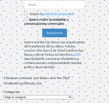
Acepto la
política de privacidad
Quiero recibir la newsletter y
comunicaciones comerciales
Sisters and the City somos las responsables
del tratamiento de tus datos. Puedes
conocer más acerca de cómo tratamos tus
datos y ejercer todos tus derechos
AQUÍ
.
Suscribiéndote a nuestras newsletters y
comunicaciones aceptas también nuestra
política de privacidad.
¿Quiéres contactar con Sisters and the City?
info@sistersandthecity.com
Categorías
Categorías