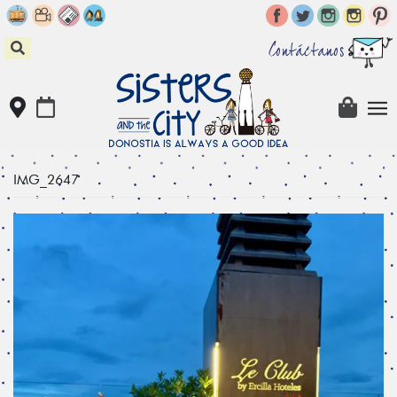
Skip
to
content
Contáctanos
IMG_2647