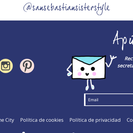
@sansebastiansisterstyle
Ap
Rec
secreta
he City
Política de cookies
Política de privacidad
Co