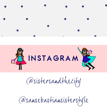
@sistersandthecity
@sansebastiansisterstyle