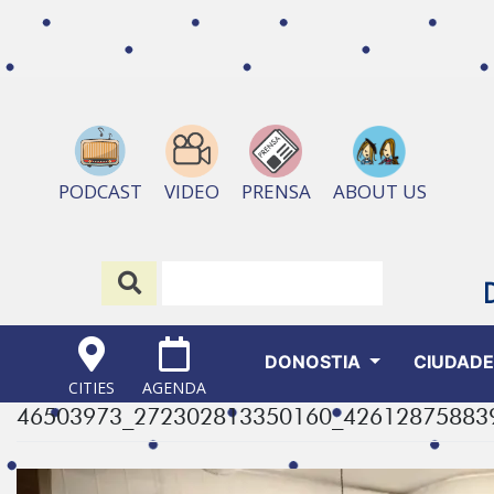
ABOUT US
PODCAST
VIDEO
PRENSA
DONOSTIA
CIUDAD
CITIES
AGENDA
46503973_272302813350160_42612875883