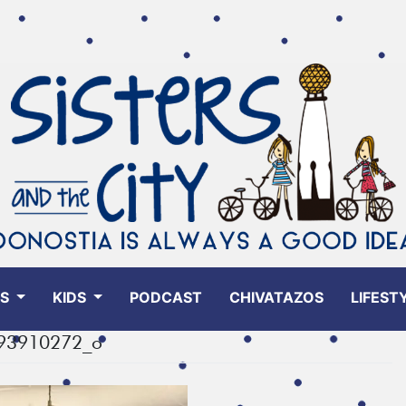
ES
KIDS
PODCAST
CHIVATAZOS
LIFEST
93910272_o