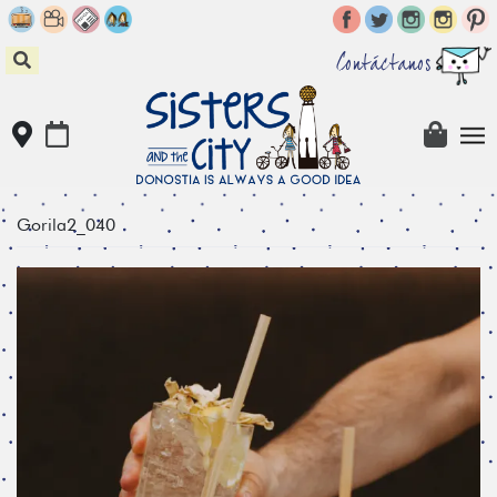
Skip
to
content
Contáctanos
Gorila2_040