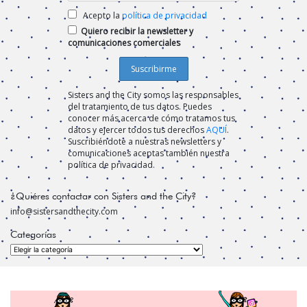
Acepto la
política de privacidad
Quiero recibir la newsletter y
comunicaciones comerciales
Sisters and the City somos las responsables
del tratamiento de tus datos. Puedes
conocer más acerca de cómo tratamos tus
datos y ejercer todos tus derechos
AQUÍ
.
Suscribiéndote a nuestras newsletters y
comunicaciones aceptas también nuestra
política de privacidad.
¿Quiéres contactar con Sisters and the City?
info@sistersandthecity.com
Categorías
Categorías