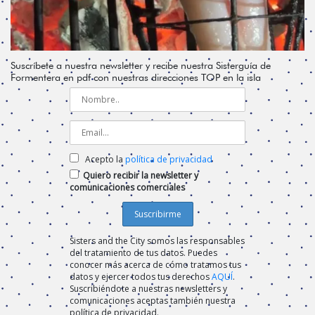
Suscríbete a nuestra newsletter y recibe nuestra Sisterguía de
Formentera en pdf con nuestras direcciones TOP en la isla
Acepto la
política de privacidad
Quiero recibir la newsletter y
comunicaciones comerciales
Sisters and the City somos las responsables
del tratamiento de tus datos. Puedes
conocer más acerca de cómo tratamos tus
datos y ejercer todos tus derechos
AQUÍ
.
Suscribiéndote a nuestras newsletters y
comunicaciones aceptas también nuestra
política de privacidad.