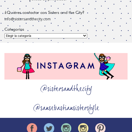
¿Quiéres contactar con Sisters and the City?
info@sistersandthecity.com
Categorías
Categorías
@sistersandthecity
@sansebastiansisterstyle