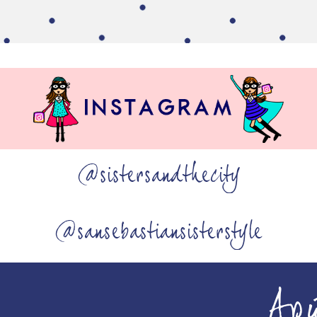
@sistersandthecity
@sansebastiansisterstyle
Ap