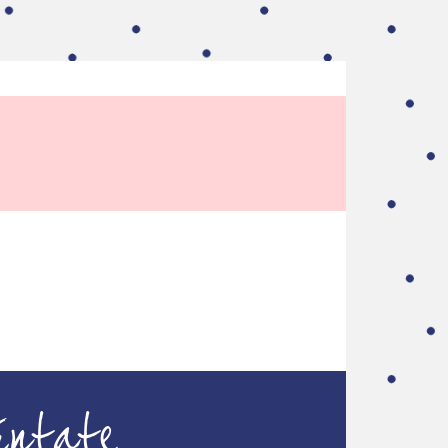
úntate