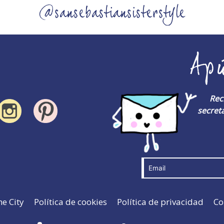
@sansebastiansisterstyle
Ap
Rec
secreta
he City
Política de cookies
Política de privacidad
Co