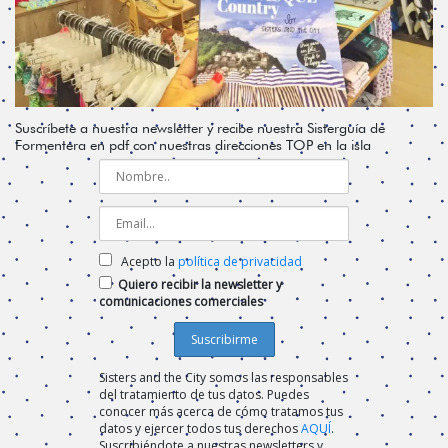
Suscríbete a nuestra newsletter y recibe nuestra Sisterguía de
Formentera en pdf con nuestras direcciones TOP en la isla
Acepto la
política de privacidad
Quiero recibir la newsletter y
comunicaciones comerciales
Sisters and the City somos las responsables
del tratamiento de tus datos. Puedes
conocer más acerca de cómo tratamos tus
datos y ejercer todos tus derechos
AQUÍ
.
Suscribiéndote a nuestras newsletters y