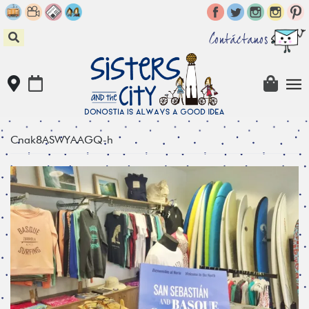
Skip
to
content
Contáctanos
Cnak8ASWYAAGQ-h