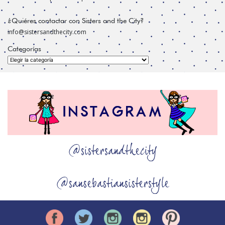
¿Quiéres contactar con Sisters and the City?
info@sistersandthecity.com
Categorías
Categorías
@sistersandthecity
@sansebastiansisterstyle