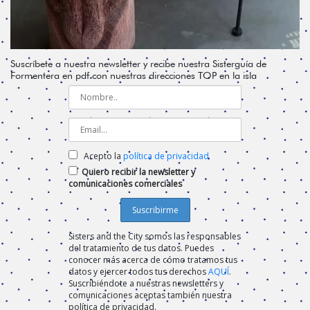
Suscríbete a nuestra newsletter y recibe nuestra Sisterguía de
Formentera en pdf con nuestras direcciones TOP en la isla
Acepto la
política de privacidad
Quiero recibir la newsletter y
comunicaciones comerciales
Sisters and the City somos las responsables
del tratamiento de tus datos. Puedes
conocer más acerca de cómo tratamos tus
datos y ejercer todos tus derechos
AQUÍ
.
Suscribiéndote a nuestras newsletters y
comunicaciones aceptas también nuestra
política de privacidad.