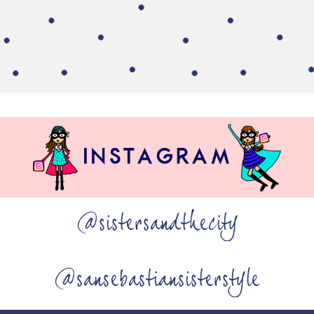
@sistersandthecity
@sansebastiansisterstyle