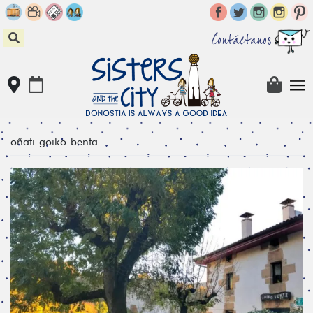
Skip
to
content
Contáctanos
oñati-goiko-benta