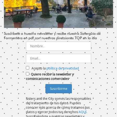
Suscríbete a nuestra newsletter y recibe nuestra Sisterguía de
Formentera en pdf con nuestras direcciones TOP en la isla
Acepto la
política de privacidad
Quiero recibir la newsletter y
comunicaciones comerciales
Sisters and the City somos las responsables
del tratamiento de tus datos. Puedes
conocer más acerca de cómo tratamos tus
datos y ejercer todos tus derechos
AQUÍ
.
Suscribiéndote a nuestras newsletters y