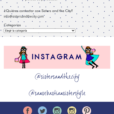
¿Quiéres contactar con Sisters and the City?
info@sistersandthecity.com
Categorías
Categorías
@sistersandthecity
@sansebastiansisterstyle