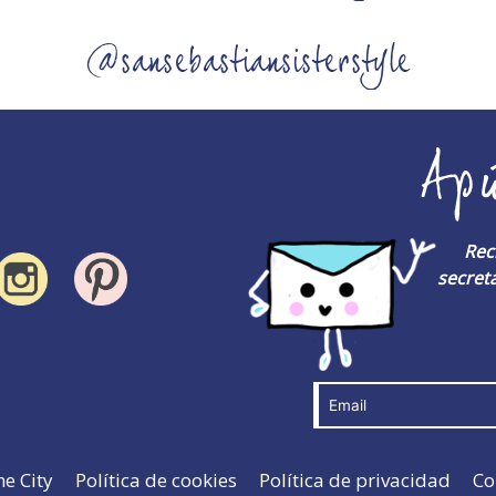
@sansebastiansisterstyle
Ap
Rec
secreta
he City
Política de cookies
Política de privacidad
Co