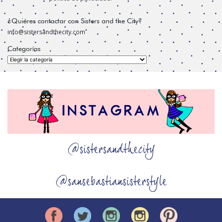
¿Quiéres contactar con Sisters and the City?
info@sistersandthecity.com
Categorías
Categorías
@sistersandthecity
@sansebastiansisterstyle