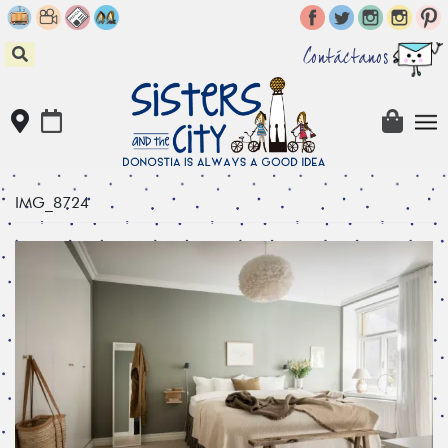
Skip
to
content
Contáctanos
IMG_8724