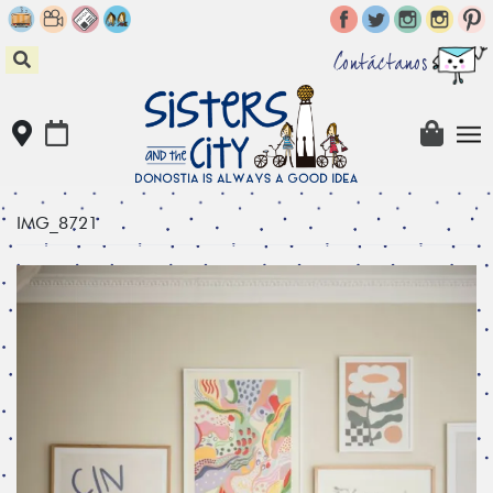
Skip
to
content
Contáctanos
IMG_8721