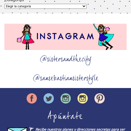
Categorías
@sistersandthecity
@sansebastiansisterstyle
Apúntate
Recibe nuestros planes y direcciones secretas para ser