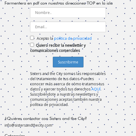
Formentera en pdf con nuestras direcciones TOP en la isla
Acepto la
política de privacidad
Quiero recibir la newsletter y
comunicaciones comerciales
Sisters and the City somos las responsables
del tratamiento de tus datos. Puedes
conocer más acerca de cómo tratamos tus
datos y ejercer todos tus derechos
AQUÍ
.
Suscribiéndote a nuestras newsletters y
comunicaciones aceptas también nuestra
política de privacidad.
¿Quiéres contactar con Sisters and the City?
info@sistersandthecity.com
Categorías