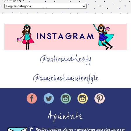
Categorías
@sistersandthecity
@sansebastiansisterstyle
Apúntate
Recibe nuestros planes y direcciones secretas para ser