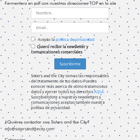
Formentera en pdf con nuestras direcciones TOP en la isla
Acepto la
política de privacidad
Quiero recibir la newsletter y
comunicaciones comerciales
Sisters and the City somos las responsables
del tratamiento de tus datos. Puedes
conocer más acerca de cómo tratamos tus
datos y ejercer todos tus derechos
AQUÍ
.
Suscribiéndote a nuestras newsletters y
comunicaciones aceptas también nuestra
política de privacidad.
¿Quiéres contactar con Sisters and the City?
info@sistersandthecity.com
Categorías