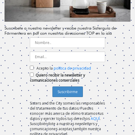
Suscríbete a nuestra newsletter y recibe nuestra Sisterguía de
Formentera en pdf con nuestras direcciones TOP en la isla
Acepto la
política de privacidad
Quiero recibir la newsletter y
comunicaciones comerciales
Sisters and the City somos las responsables
del tratamiento de tus datos. Puedes
conocer más acerca de cómo tratamos tus
datos y ejercer todos tus derechos
AQUÍ
.
Suscribiéndote a nuestras newsletters y
comunicaciones aceptas también nuestra
política de privacidad.