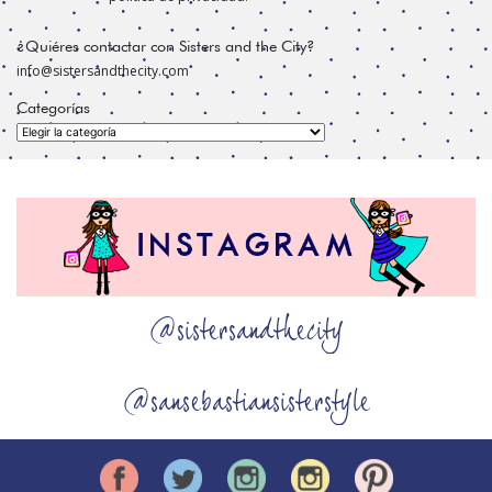
¿Quiéres contactar con Sisters and the City?
info@sistersandthecity.com
Categorías
Categorías
@sistersandthecity
@sansebastiansisterstyle