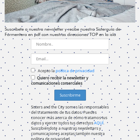
Suscríbete a nuestra newsletter y recibe nuestra Sisterguía de
Formentera en pdf con nuestras direcciones TOP en la isla
Acepto la
política de privacidad
Quiero recibir la newsletter y
comunicaciones comerciales
Sisters and the City somos las responsables
del tratamiento de tus datos. Puedes
conocer más acerca de cómo tratamos tus
datos y ejercer todos tus derechos
AQUÍ
.
Suscribiéndote a nuestras newsletters y
comunicaciones aceptas también nuestra
política de privacidad.