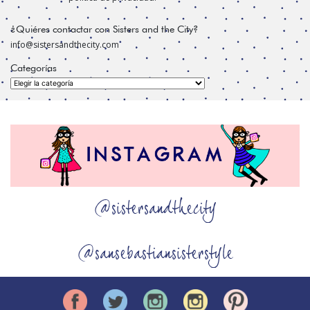
¿Quiéres contactar con Sisters and the City?
info@sistersandthecity.com
Categorías
Categorías
@sistersandthecity
@sansebastiansisterstyle