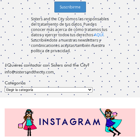
Sisters and the City somos las responsables
del tratamiento de tus datos. Puedes
conocer más acerca de cómo tratamos tus
datos y ejercer todos tus derechos
AQUÍ
.
Suscribiéndote a nuestras newsletters y
comunicaciones aceptas también nuestra
política de privacidad.
¿Quiéres contactar con Sisters and the City?
info@sistersandthecity.com
Categorías
Categorías