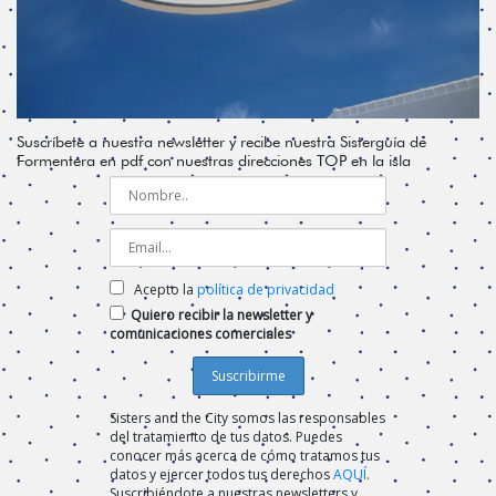
Suscríbete a nuestra newsletter y recibe nuestra Sisterguía de
Formentera en pdf con nuestras direcciones TOP en la isla
Acepto la
política de privacidad
Quiero recibir la newsletter y
comunicaciones comerciales
Sisters and the City somos las responsables
del tratamiento de tus datos. Puedes
conocer más acerca de cómo tratamos tus
datos y ejercer todos tus derechos
AQUÍ
.
Suscribiéndote a nuestras newsletters y