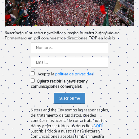
Suscríbete a nuestra newsletter y recibe nuestra Sisterguía de
Formentera en pdf con nuestras direcciones TOP en la isla
Acepto la
política de privacidad
Quiero recibir la newsletter y
comunicaciones comerciales
Sisters and the City somos las responsables
del tratamiento de tus datos. Puedes
conocer más acerca de cómo tratamos tus
datos y ejercer todos tus derechos
AQUÍ
.
Suscribiéndote a nuestras newsletters y
comunicaciones aceptas también nuestra