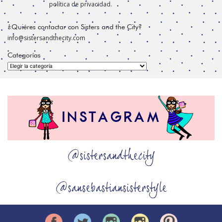
política de privacidad.
¿Quiéres contactar con Sisters and the City?
info@sistersandthecity.com
Categorías
Categorías
@sistersandthecity
@sansebastiansisterstyle