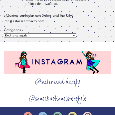
política de privacidad.
¿Quiéres contactar con Sisters and the City?
info@sistersandthecity.com
Categorías
Categorías
@sistersandthecity
@sansebastiansisterstyle