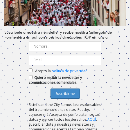
Suscríbete a nuestra newsletter y recibe nuestra Sisterguía de
Formentera en pdf con nuestras direcciones TOP en la isla
Acepto la
política de privacidad
Quiero recibir la newsletter y
comunicaciones comerciales
Sisters and the City somos las responsables
del tratamiento de tus datos. Puedes
conocer más acerca de cómo tratamos tus
datos y ejercer todos tus derechos
AQUÍ
.
Suscribiéndote a nuestras newsletters y
comunicaciones aceptas también nuestra