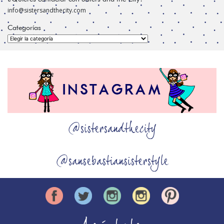
info@sistersandthecity.com
Categorías
Categorías
@sistersandthecity
@sansebastiansisterstyle