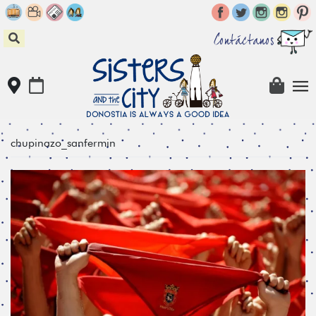
Skip
to
content
Contáctanos
chupinazo_sanfermin