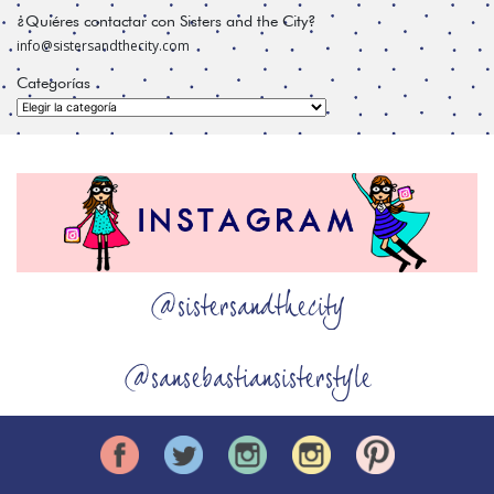
¿Quiéres contactar con Sisters and the City?
info@sistersandthecity.com
Categorías
Categorías
@sistersandthecity
@sansebastiansisterstyle