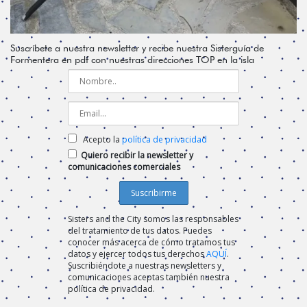
Suscríbete a nuestra newsletter y recibe nuestra Sisterguía de
Formentera en pdf con nuestras direcciones TOP en la isla
Acepto la
política de privacidad
Quiero recibir la newsletter y
comunicaciones comerciales
Sisters and the City somos las responsables
del tratamiento de tus datos. Puedes
conocer más acerca de cómo tratamos tus
datos y ejercer todos tus derechos
AQUÍ
.
Suscribiéndote a nuestras newsletters y
comunicaciones aceptas también nuestra
política de privacidad.