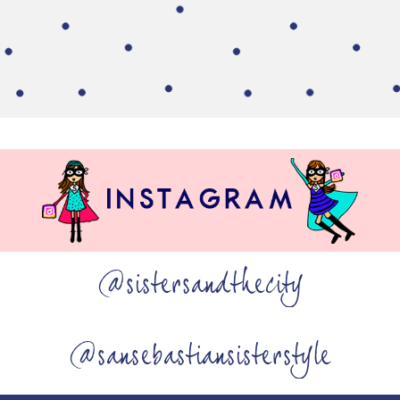
@sistersandthecity
@sansebastiansisterstyle