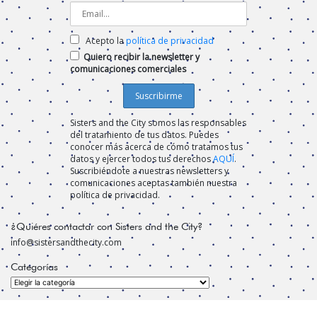
Acepto la
política de privacidad
Quiero recibir la newsletter y
comunicaciones comerciales
Sisters and the City somos las responsables
del tratamiento de tus datos. Puedes
conocer más acerca de cómo tratamos tus
datos y ejercer todos tus derechos
AQUÍ
.
Suscribiéndote a nuestras newsletters y
comunicaciones aceptas también nuestra
política de privacidad.
¿Quiéres contactar con Sisters and the City?
info@sistersandthecity.com
Categorías
Categorías