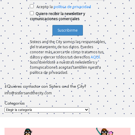
Acepto la
política de privacidad
Quiero recibir la newsletter y
comunicaciones comerciales
Sisters and the City somos las responsables
del tratamiento de tus datos. Puedes
conocer más acerca de cómo tratamos tus
datos y ejercer todos tus derechos
AQUÍ
.
Suscribiéndote a nuestras newsletters y
comunicaciones aceptas también nuestra
política de privacidad.
¿Quiéres contactar con Sisters and the City?
info@sistersandthecity.com
Categorías
Categorías