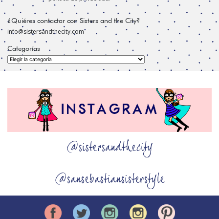
¿Quiéres contactar con Sisters and the City?
info@sistersandthecity.com
Categorías
Categorías
@sistersandthecity
@sansebastiansisterstyle