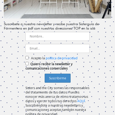
Suscríbete a nuestra newsletter y recibe nuestra Sisterguía de
Formentera en pdf con nuestras direcciones TOP en la isla
Acepto la
política de privacidad
Quiero recibir la newsletter y
comunicaciones comerciales
Sisters and the City somos las responsables
del tratamiento de tus datos. Puedes
conocer más acerca de cómo tratamos tus
datos y ejercer todos tus derechos
AQUÍ
.
Suscribiéndote a nuestras newsletters y
comunicaciones aceptas también nuestra
política de privacidad.