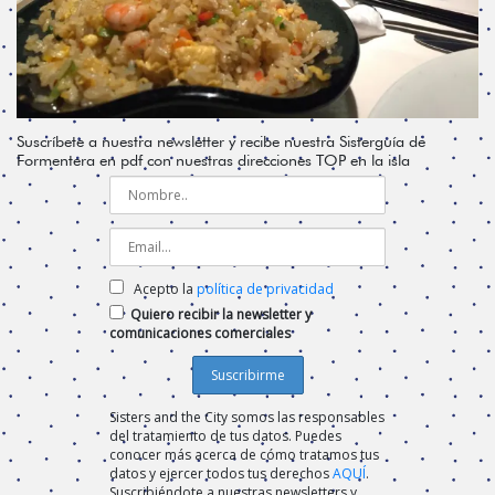
Suscríbete a nuestra newsletter y recibe nuestra Sisterguía de
Formentera en pdf con nuestras direcciones TOP en la isla
Acepto la
política de privacidad
Quiero recibir la newsletter y
comunicaciones comerciales
Sisters and the City somos las responsables
del tratamiento de tus datos. Puedes
conocer más acerca de cómo tratamos tus
datos y ejercer todos tus derechos
AQUÍ
.
Suscribiéndote a nuestras newsletters y