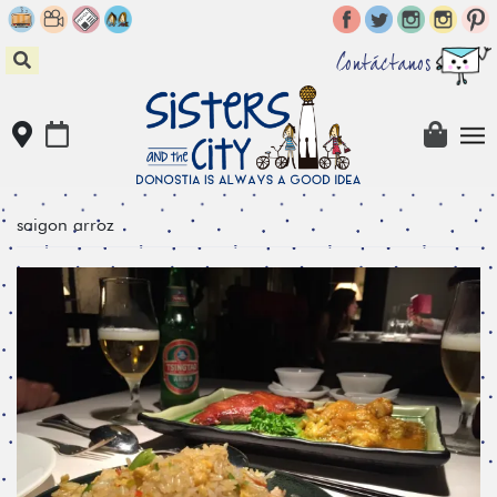
Skip
to
content
Contáctanos
saigon arroz