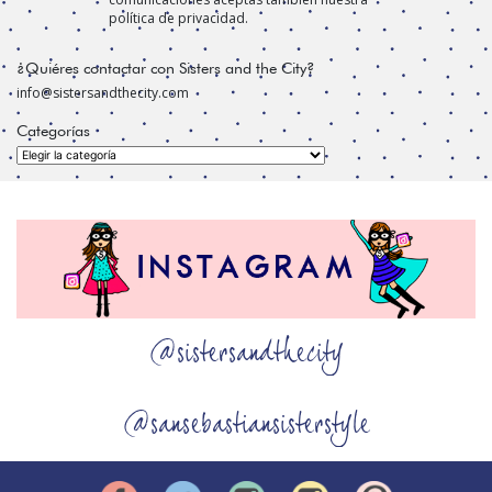
política de privacidad.
¿Quiéres contactar con Sisters and the City?
info@sistersandthecity.com
Categorías
Categorías
@sistersandthecity
@sansebastiansisterstyle