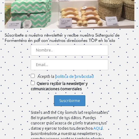
Suscríbete a nuestra newsletter y recibe nuestra Sisterguía de
Formentera en pdf con nuestras direcciones TOP en la isla
Acepto la
política de privacidad
Quiero recibir la newsletter y
comunicaciones comerciales
Sisters and the City somos las responsables
del tratamiento de tus datos. Puedes
conocer más acerca de cómo tratamos tus
datos y ejercer todos tus derechos
AQUÍ
.
Suscribiéndote a nuestras newsletters y
comunicaciones aceptas también nuestra