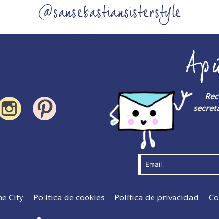
@sansebastiansisterstyle
Ap
Rec
secreta
he City
Política de cookies
Política de privacidad
Co