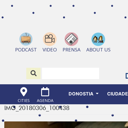
ABOUT US
PODCAST
VIDEO
PRENSA
DONOSTIA
CIUDAD
CITIES
AGENDA
IMG_20180306_100438