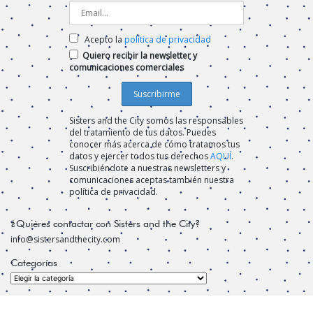
Acepto la
política de privacidad
Quiero recibir la newsletter y
comunicaciones comerciales
Sisters and the City somos las responsables
del tratamiento de tus datos. Puedes
conocer más acerca de cómo tratamos tus
datos y ejercer todos tus derechos
AQUÍ
.
Suscribiéndote a nuestras newsletters y
comunicaciones aceptas también nuestra
política de privacidad.
¿Quiéres contactar con Sisters and the City?
info@sistersandthecity.com
Categorías
Categorías