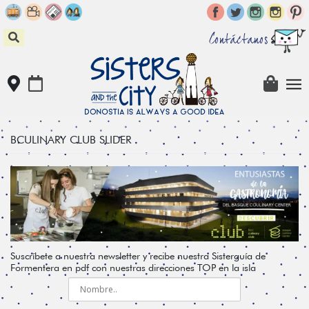
Skip
to
content
Contáctanos
BCULINARY CLUB SLIDER
Suscríbete a nuestra newsletter y recibe nuestra Sisterguía de
Formentera en pdf con nuestras direcciones TOP en la isla